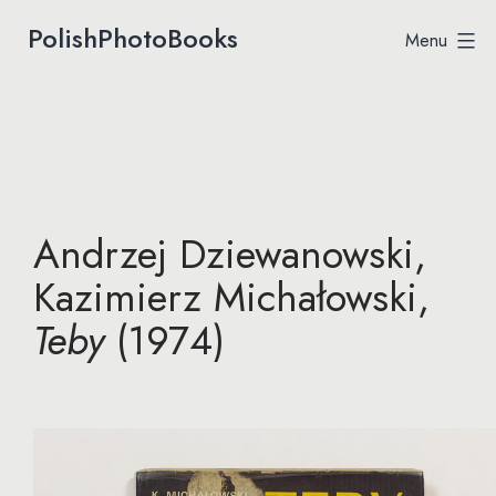
Przejdź
PolishPhotoBooks
Menu
Polish
do
Photobooks
treści
Andrzej Dziewanowski,
Kazimierz Michałowski,
Teby
(1974)