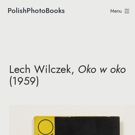
Przejdź
PolishPhotoBooks
Menu
Polish
do
Photobooks
treści
Lech Wilczek,
Oko w oko
(1959)