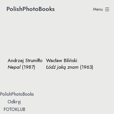
Przejdź
PolishPhotoBooks
Menu
Polish
do
Photobooks
treści
Andrzej Strumiłło
Wacław Biliński
Nepal
(1987)
Łódź jaką znam
(1963)
PolishPhotoBooks
Odkryj
FOTOKLUB