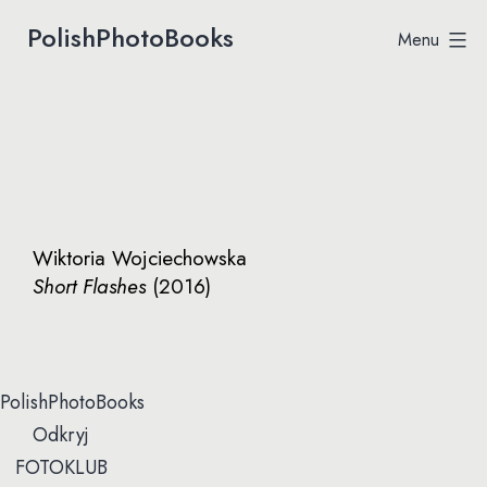
Przejdź
PolishPhotoBooks
Menu
Polish
do
Photobooks
treści
Wiktoria Wojciechowska
Short Flashes
(2016)
PolishPhotoBooks
Odkryj
FOTOKLUB