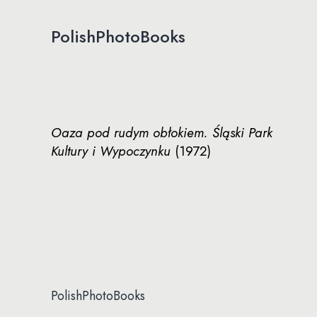
Przejdź
PolishPhotoBooks
do
treści
Polish
Photobooks
Oaza pod rudym obłokiem. Śląski Park
Kultury i Wypoczynku
(1972)
PolishPhotoBooks